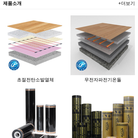
제품소개
+더보기
초절전탄소발열체
무전자파전기온돌