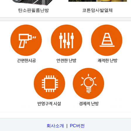
탄소판필름난방
코튼망사발열체
회사소개
|
PC버전