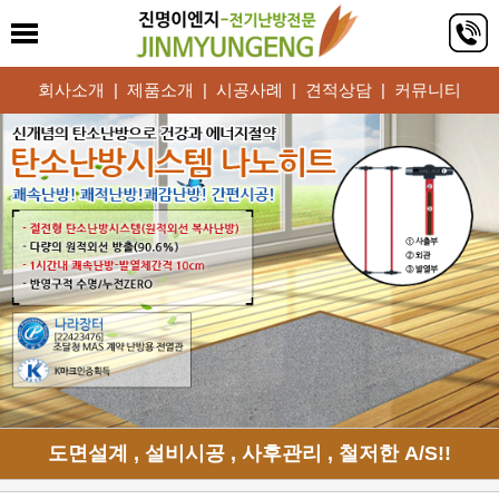
회사소개
|
제품소개
|
시공사례
|
견적상담
|
커뮤니티
도면설계 , 설비시공 , 사후관리 , 철저한 A/S!!