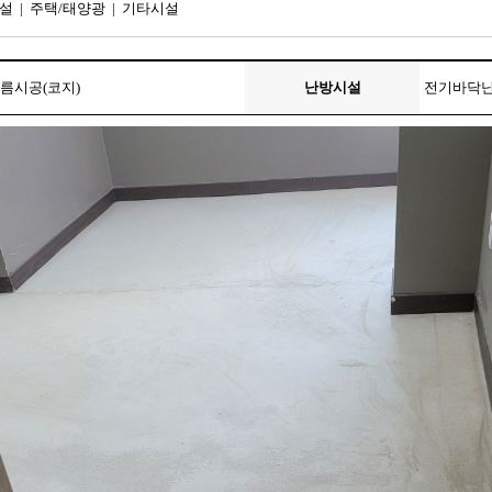
설
|
주택/태양광
|
기타시설
필름시공(코지)
난방시설
전기바닥난방