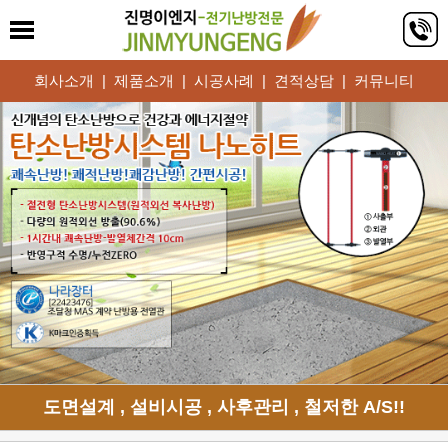
회사소개
|
제품소개
|
시공사례
|
견적상담
|
커뮤니티
도면설계 , 설비시공 , 사후관리 , 철저한 A/S!!