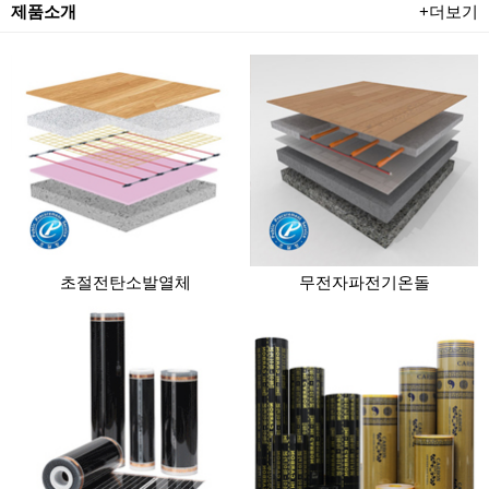
제품소개
+더보기
초절전탄소발열체
무전자파전기온돌