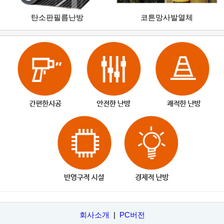
탄소판필름난방
코튼망사발열체
회사소개
|
PC버전