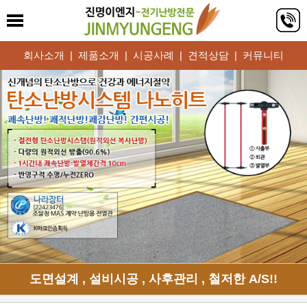
회사소개
|
제품소개
|
시공사례
|
견적상담
|
커뮤니티
도면설계 , 설비시공 , 사후관리 , 철저한 A/S!!