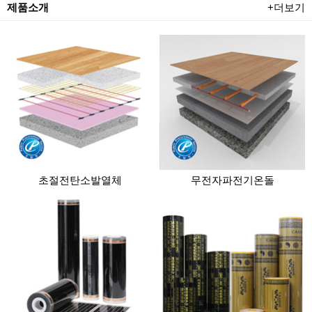
제품소개
+더보기
초절전탄소발열체
무전자파전기온돌