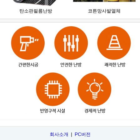
탄소판필름난방
코튼망사발열체
회사소개
|
PC버전