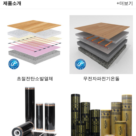
제품소개
+더보기
초절전탄소발열체
무전자파전기온돌