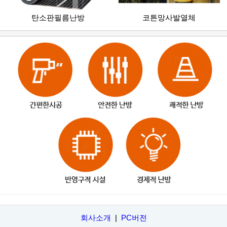
탄소판필름난방
코튼망사발열체
회사소개
|
PC버전