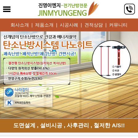
회사소개
|
제품소개
|
시공사례
|
견적상담
|
커뮤니티
도면설계 , 설비시공 , 사후관리 , 철저한 A/S!!