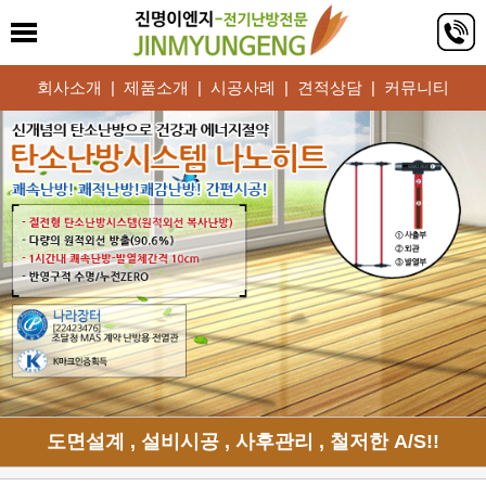
회사소개
|
제품소개
|
시공사례
|
견적상담
|
커뮤니티
도면설계 , 설비시공 , 사후관리 , 철저한 A/S!!