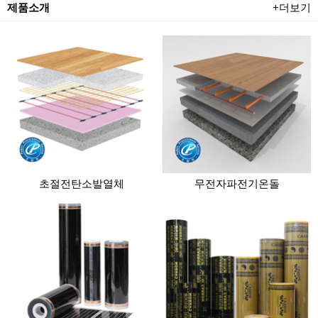
제품소개
+더보기
초절전탄소발열체
무전자파전기온돌