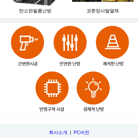
탄소판필름난방
코튼망사발열체
회사소개
|
PC버전