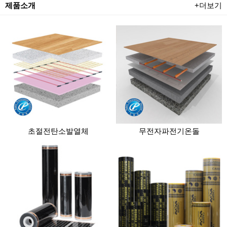
제품소개
+더보기
초절전탄소발열체
무전자파전기온돌