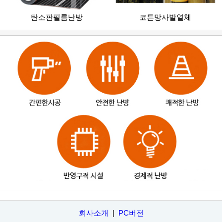
탄소판필름난방
코튼망사발열체
회사소개
|
PC버전