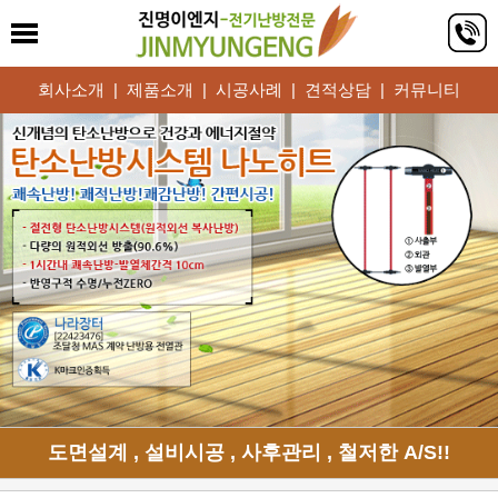
회사소개
|
제품소개
|
시공사례
|
견적상담
|
커뮤니티
도면설계 , 설비시공 , 사후관리 , 철저한 A/S!!