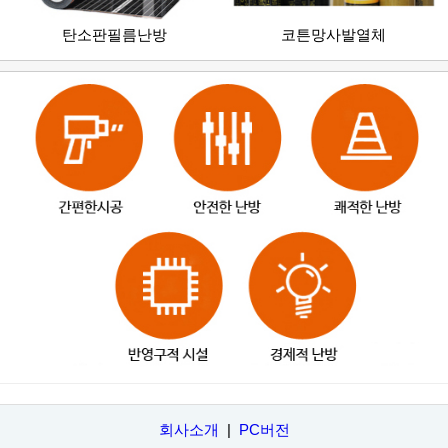
탄소판필름난방
코튼망사발열체
회사소개
|
PC버전