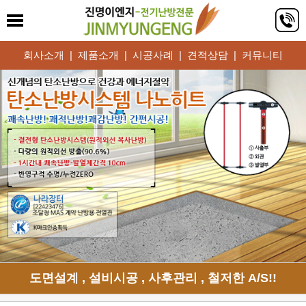
회사소개
|
제품소개
|
시공사례
|
견적상담
|
커뮤니티
도면설계 , 설비시공 , 사후관리 , 철저한 A/S!!