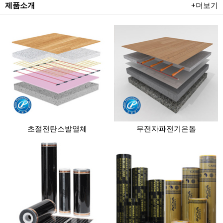
제품소개
+더보기
초절전탄소발열체
무전자파전기온돌